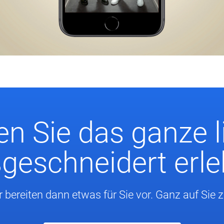
n Sie das ganze l
eschneidert erl
r bereiten dann etwas für Sie vor. Ganz auf Sie 