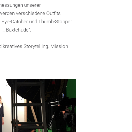
bmessungen unserer
erden verschiedene Outfits
Als Eye-Catcher und Thumb-Stopper
n … Buxtehude“.
reatives Storytelling. Mission