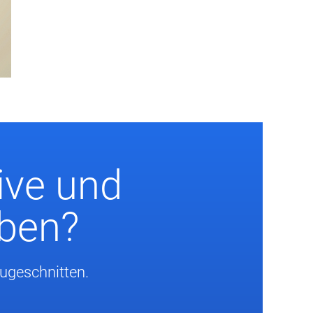
ive und
eben?
zugeschnitten.