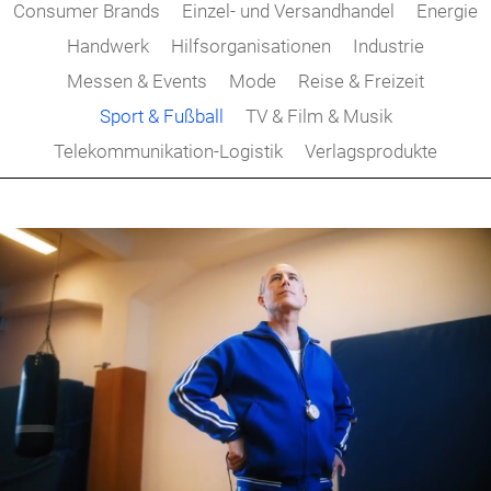
Consumer Brands
Einzel- und Versandhandel
Energie
Handwerk
Hilfsorganisationen
Industrie
Messen & Events
Mode
Reise & Freizeit
Sport & Fußball
TV & Film & Musik
Telekommunikation-Logistik
Verlagsprodukte