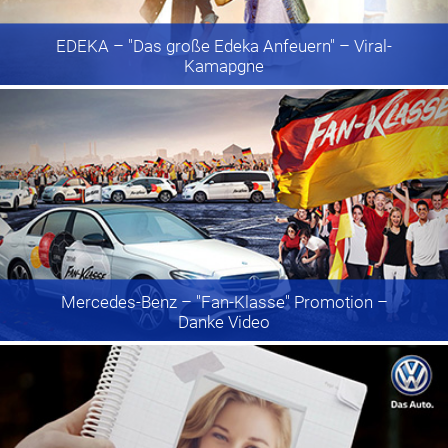
EDEKA
– "Das große Edeka Anfeuern" – Viral-
Kamapgne
Mercedes-Benz
– "Fan-Klasse" Promotion –
Danke Video