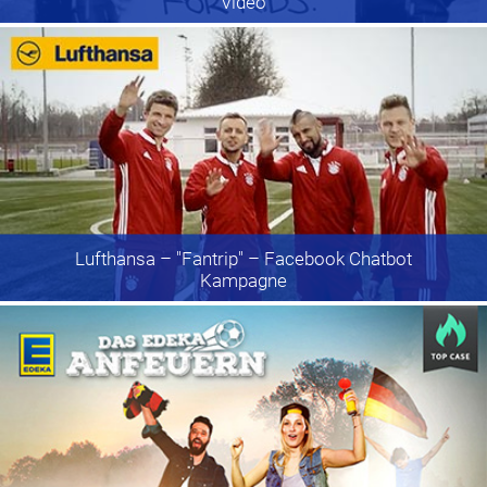
Video
Lufthansa
– "Fantrip" – Facebook Chatbot
Kampagne