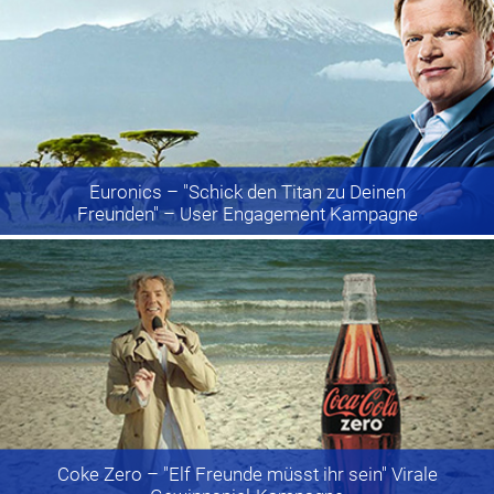
Euronics
– "Schick den Titan zu Deinen
Freunden" – User Engagement Kampagne
Coke Zero
– "Elf Freunde müsst ihr sein" Virale