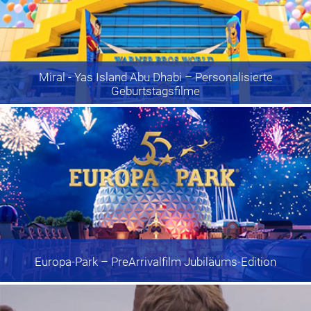
Miral - Yas Island Abu Dhabi
– Personalisierte
Geburtstagsfilme
Europa-Park
– PreArrivalfilm Jubiläums-Edition