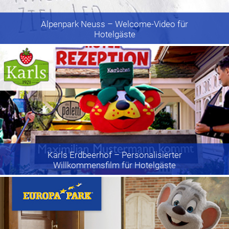
Alpenpark Neuss
– Welcome-Video für
Hotelgäste
Karls Erdbeerhof
– Personalisierter
Willkommensfilm für Hotelgäste