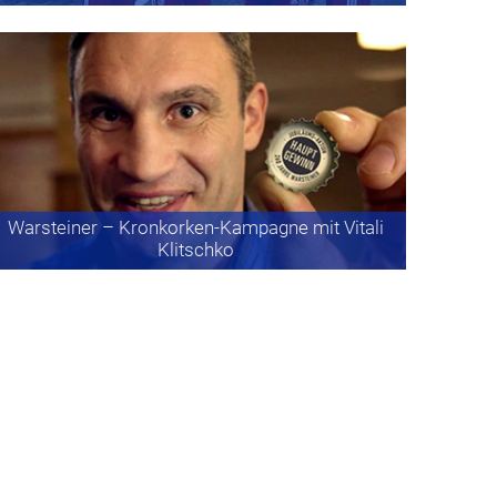
Warsteiner
– Kronkorken-Kampagne mit Vitali
Klitschko