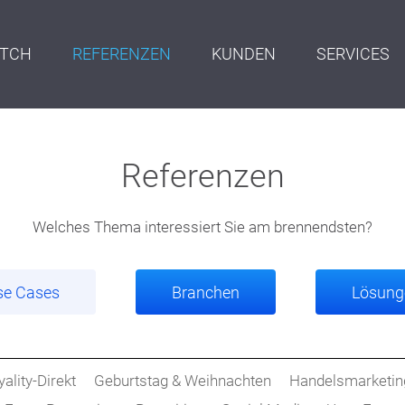
ITCH
REFERENZEN
KUNDEN
SERVICES
Referenzen
Welches Thema interessiert Sie am brennendsten?
se Cases
Branchen
Lösung
lity-Direkt
Geburtstag & Weihnachten
Handelsmarketin