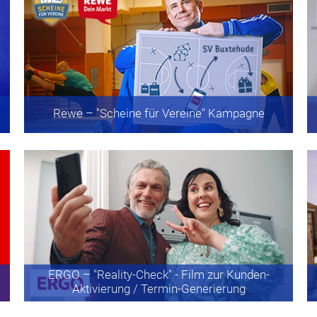
Rewe
– "Scheine für Vereine" Kampagne
ERGO
– "Reality-Check" - Film zur Kunden-
Aktivierung / Termin-Generierung