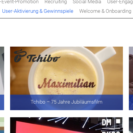
-Event-Promotion
Recruiting
Social Media
User-Enga
User-Aktivierung & Gewinnspiele
Welcome & Onboarding
Tchibo
– 75 Jahre Jubiläumsfilm