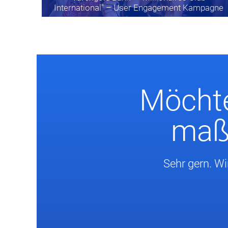
International" – User Engagement Kampagne
Möchte
maßg
Sehr gern. Wi