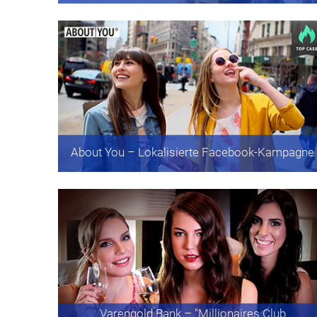
About You
– Lokalisierte Facebook-Kampagne
Varengold Bank
– "Millionaires Club