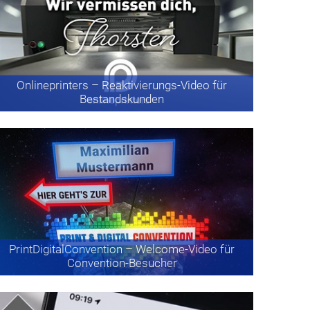
Onlineprinters
– Reaktivierungs-Video für
Bestandskunden
PrintDigitalConvention
– Welcome-Video für
Convention-Besucher