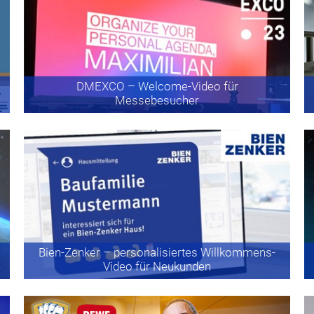
DMEXCO
– Welcome-Video für
Messebesucher
Bien-Zenker
– personalisiertes Willkommens-
Video für Neukunden