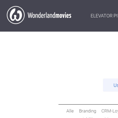
ELEVATOR P
U
Alle
Branding
CRM-Loya