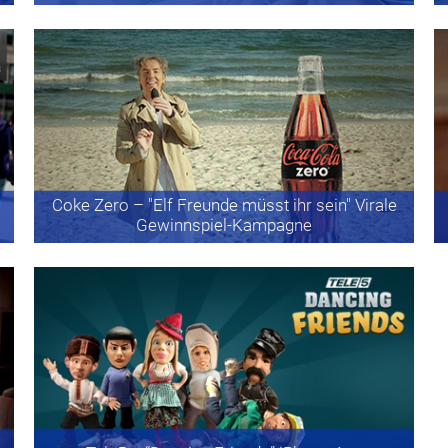
Coke Zero
– "Elf Freunde müsst ihr sein" Virale
Gewinnspiel-Kampagne