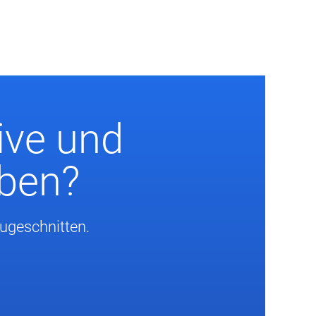
ive und
eben?
zugeschnitten.