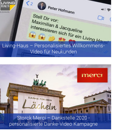
Living-Haus
– Personalisiertes Willkommens-
Video für Neukunden
Storck Merci
– Dankstelle 2020 -
personalisierte Danke-Video Kampagne