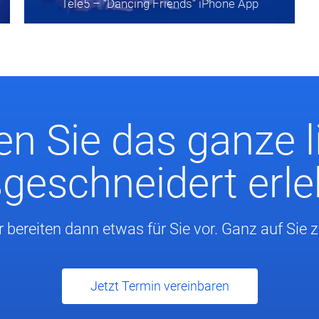
Tele5
– “Dancing Friends” iPhone App
n Sie das ganze l
eschneidert erl
r bereiten dann etwas für Sie vor. Ganz auf Sie 
Jetzt Termin vereinbaren