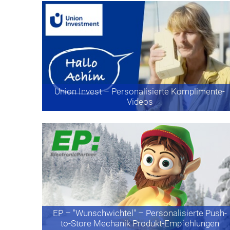
Union Invest
– Personalisierte Komplimente-
Videos
EP
– "Wunschwichtel" – Personalisierte Push-
to-Store Mechanik Produkt-Empfehlungen