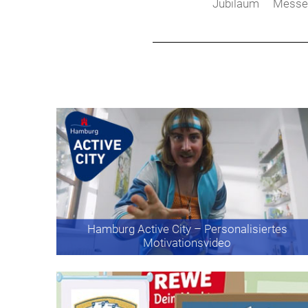
Jubiläum
Messe
Hamburg Active City
– Personalisiertes
Motivationsvideo