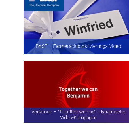
BASF
– Farmersclub Aktivierungs-Video
Vodafone
– "Together we can" - dynamische
Video-Kampagne