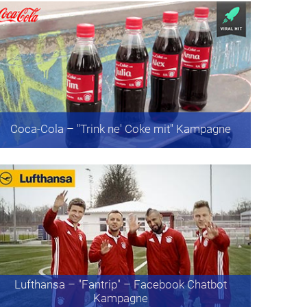
Coca-Cola
– "Trink ne' Coke mit" Kampagne
Lufthansa
– "Fantrip" – Facebook Chatbot
Kampagne