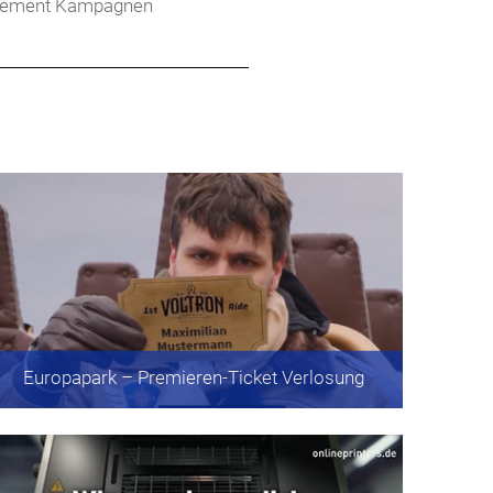
gement Kampagnen
Europapark
– Premieren-Ticket Verlosung