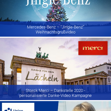
Mercedes-Benz
– "Jingle-Benz"
Weihnachtsgrußvideo
Storck Merci
– Dankstelle 2020 -
personalisierte Danke-Video Kampagne