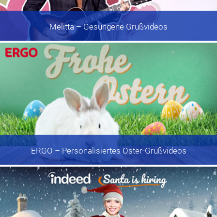
Melitta
– Gesungene Grußvideos
ERGO
– Personalisiertes Oster-Grußvideos