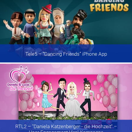
Tele5
– “Dancing Friends” iPhone App
RTL2
– "Daniela Katzenberger - die Hochzeit" –