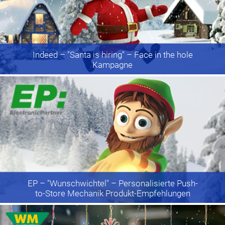
Indeed
– "Santa is hiring" – Face in the hole
Kampagne
EP
– "Wunschwichtel" – Personalisierte Push-
to-Store Mechanik Produkt-Empfehlungen