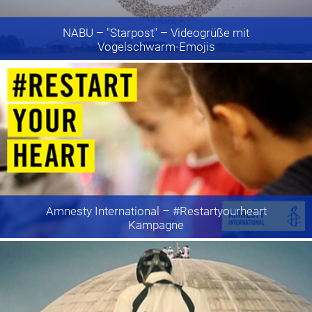
NABU
– "Starpost" – Videogrüße mit
Vogelschwarm-Emojis
Amnesty International
– #Restartyourheart
Kampagne