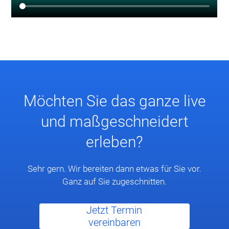
Möchten Sie das ganze live
und maßgeschneidert
erleben?
Sehr gern. Wir bereiten dann etwas für Sie vor.
Ganz auf Sie zugeschnitten.
Jetzt Termin
vereinbaren