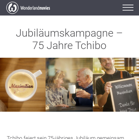
Jubiläumskampagne –
75 Jahre Tchibo
Tchibo feiert sein 75-jähriges Jubiläum gemeinsam