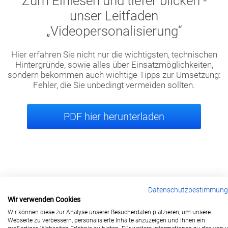
Zum Einlesen und tiefer blicken -
unser Leitfaden
„Videopersonalisierung“
Hier erfahren Sie nicht nur die wichtigsten, technischen
Hintergründe, sowie alles über Einsatzmöglichkeiten,
sondern bekommen auch wichtige Tipps zur Umsetzung:
Fehler, die Sie unbedingt vermeiden sollten.
PDF hier herunterladen
Datenschutzbestimmun
Wir verwenden Cookies
berlin@wonderlandmovies.de
Wir können diese zur Analyse unserer Besucherdaten platzieren, um unsere
Tel:
+49 30 209 889 37
Webseite zu verbessern, personalisierte Inhalte anzuzeigen und Ihnen ein