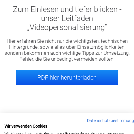
Zum Einlesen und tiefer blicken -
unser Leitfaden
„Videopersonalisierung“
Hier erfahren Sie nicht nur die wichtigsten, technischen
Hintergründe, sowie alles über Einsatzmöglichkeiten,
sondern bekommen auch wichtige Tipps zur Umsetzung:
Fehler, die Sie unbedingt vermeiden sollten.
PDF hier herunterladen
Datenschutzbestimmun
Wir verwenden Cookies
berlin@wonderlandmovies.de
Wir können diese zur Analyse unserer Besucherdaten platzieren, um unsere