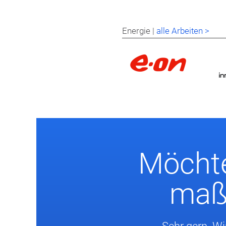
Energie |
alle Arbeiten >
Möchte
maßg