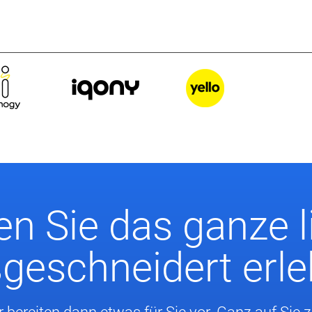
n Sie das ganze l
eschneidert erl