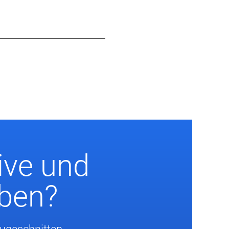
ive und
eben?