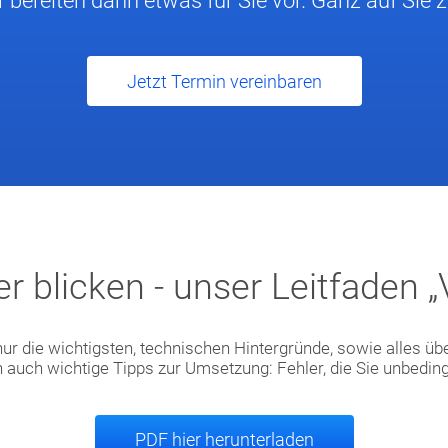
r bereiten dann etwas für Sie vor. Ganz auf Sie 
Jetzt Termin vereinbaren
r blicken - unser Leitfaden 
 nur die wichtigsten, technischen Hintergründe, sowie alles üb
uch wichtige Tipps zur Umsetzung: Fehler, die Sie unbedingt
PDF hier herunterladen