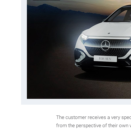
The customer receives a very specia
from the perspective of their own v