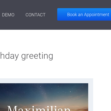
Book an Appointment
DEMO
CONTACT
thday greeting