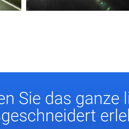
n Sie das ganze l
eschneidert erl