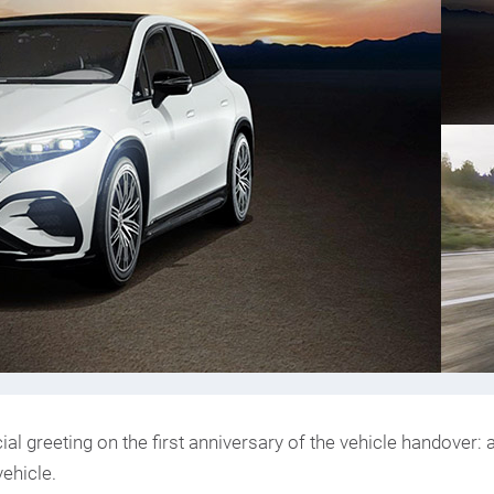
l greeting on the first anniversary of the vehicle handover: a
ehicle.