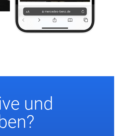
ive und
eben?