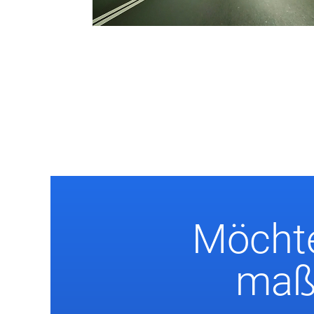
Möchte
maßg